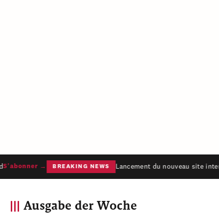
Lancement du nouveau site intern
S'abonner →
BREAKING NEWS
Ausgabe der Woche