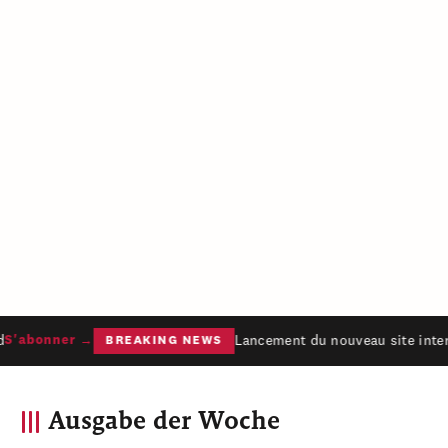
Lancement du nouveau site inter
S'abonner →
BREAKING NEWS
Ausgabe der Woche