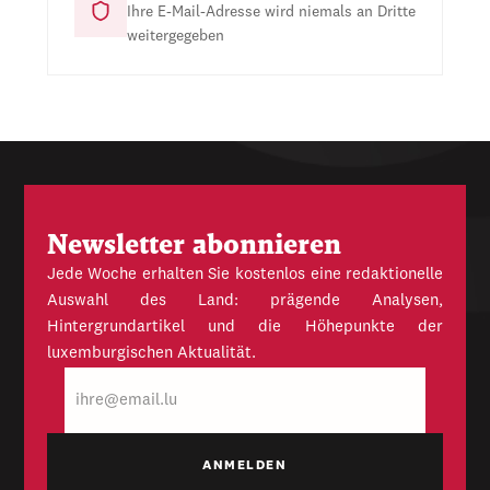
Ihre E-Mail-Adresse wird niemals an Dritte
weitergegeben
Newsletter abonnieren
Jede Woche erhalten Sie kostenlos eine redaktionelle
Auswahl des Land: prägende Analysen,
Hintergrundartikel und die Höhepunkte der
luxemburgischen Aktualität.
E-
Mail