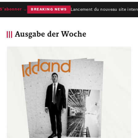
Lancement du nouveau site interne
'abonner →
BREAKING NEWS
Ausgabe der Woche