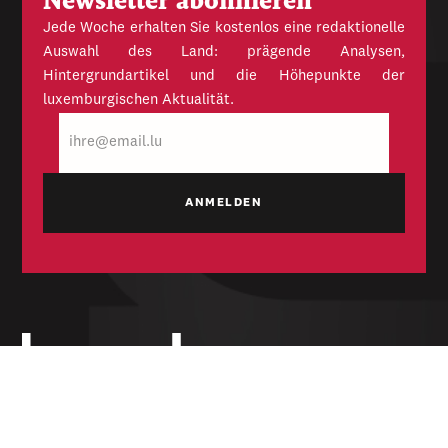
Newsletter abonnieren
Jede Woche erhalten Sie kostenlos eine redaktionelle
Auswahl des Land: prägende Analysen,
Hintergrundartikel und die Höhepunkte der
luxemburgischen Aktualität.
E-
Mail
Unabhängige Wochenzeitung für Politik,
Wirtschaft und Kultur des Großherzogtums