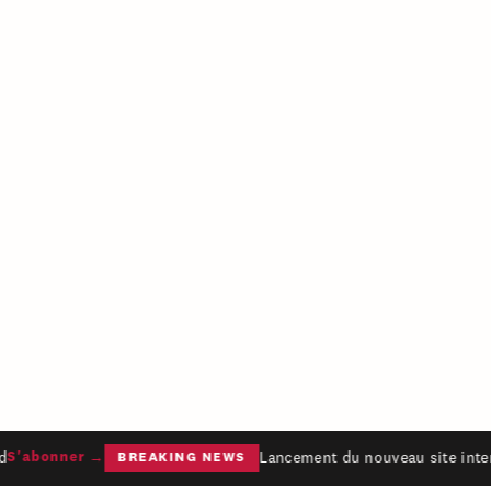
Lancement du nouveau site intern
S'abonner →
BREAKING NEWS