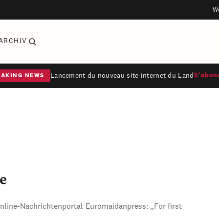
W
ARCHIV
Lancement du nouveau site internet du Land
S'abon
EAKING NEWS
e
Online-Nachrichtenportal Euromaidanpress: „For first