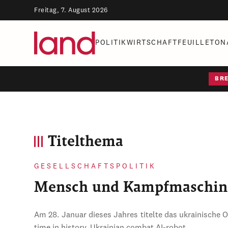
Freitag, 7. August 2026
POLITIK
WIRTSCHAFT
FEUILLETON
BR
Titelthema
GESELLSCHAFTSPOLITIK
Mensch und Kampfmaschin
Am 28. Januar dieses Jahres titelte das ukrainische 