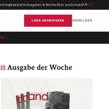
FR
/
DE
erbung
Newsletter
Ausgaben & Bücher
Über uns
Kontakt
ANMELDEN
LAND ABONNIEREN
ner →
Ausgabe der Woche