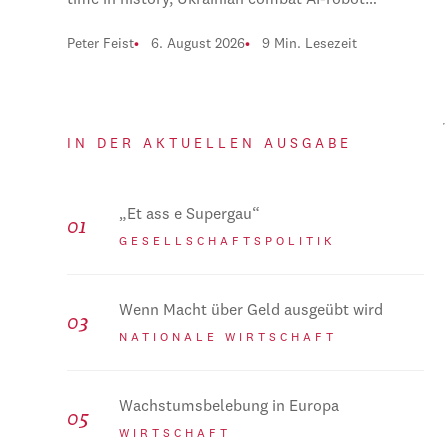
time in history, Ukrainian combat AI-robot…
Peter Feist
6. August 2026
9 Min. Lesezeit
IN DER AKTUELLEN AUSGABE
„Et ass e Supergau“
GESELLSCHAFTSPOLITIK
Wenn Macht über Geld ausgeübt wird
NATIONALE WIRTSCHAFT
Wachstumsbelebung in Europa
WIRTSCHAFT