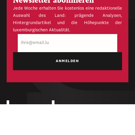
Newsletter abonnieren
Jede Woche erhalten Sie kostenlos eine redaktionelle
Auswahl des Land: prägende Analysen,
Hintergrundartikel und die Höhepunkte der
luxemburgischen Aktualität.
E-
Mail
Unabhängige Wochenzeitung für Politik,
Wirtschaft und Kultur des Großherzogtums