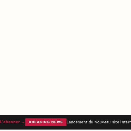
Lancement du nouveau site interne
'abonner →
BREAKING NEWS