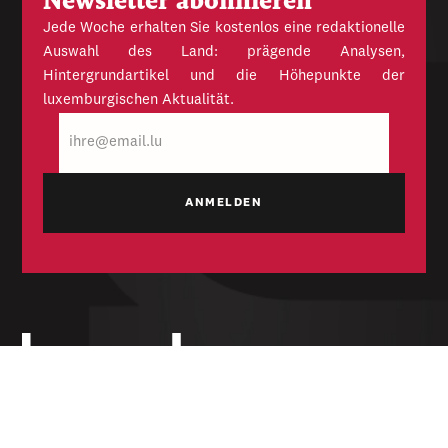
Newsletter abonnieren
Jede Woche erhalten Sie kostenlos eine redaktionelle
Auswahl des Land: prägende Analysen,
Hintergrundartikel und die Höhepunkte der
luxemburgischen Aktualität.
E-
Mail
Unabhängige Wochenzeitung für Politik,
Wirtschaft und Kultur des Großherzogtums