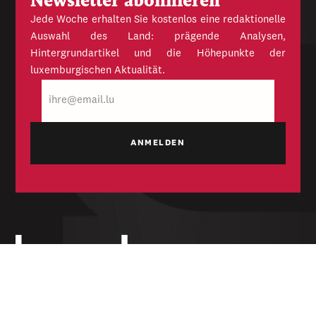
Newsletter abonnieren
Jede Woche erhalten Sie kostenlos eine redaktionelle
Auswahl des Land: prägende Analysen,
Hintergrundartikel und die Höhepunkte der
luxemburgischen Aktualität.
E-
Mail
Unabhängige Wochenzeitung für Politik,
Wirtschaft und Kultur des Großherzogtums