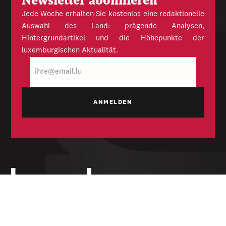
Newsletter abonnieren
Jede Woche erhalten Sie kostenlos eine redaktionelle
Auswahl des Land: prägende Analysen,
Hintergrundartikel und die Höhepunkte der
luxemburgischen Aktualität.
E-
Mail
Unabhängige Wochenzeitung für Politik,
Wirtschaft und Kultur des Großherzogtums