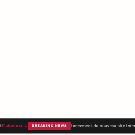
Lancement du nouveau site intern
S'abonner →
BREAKING NEWS