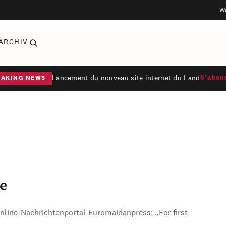
W
ARCHIV
Lancement du nouveau site internet du Land
S'abon
EAKING NEWS
e
Online-Nachrichtenportal Euromaidanpress: „For first