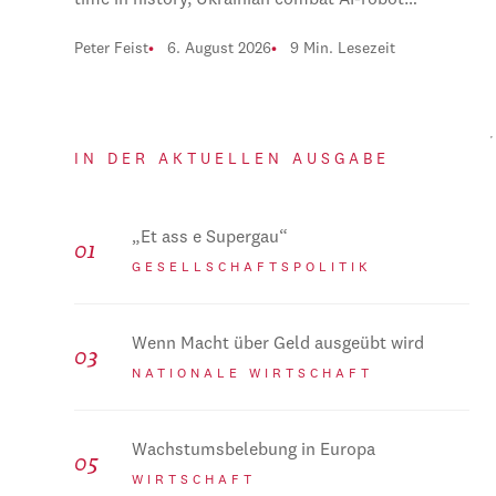
time in history, Ukrainian combat AI-robot…
Peter Feist
6. August 2026
9 Min. Lesezeit
IN DER AKTUELLEN AUSGABE
„Et ass e Supergau“
GESELLSCHAFTSPOLITIK
Wenn Macht über Geld ausgeübt wird
NATIONALE WIRTSCHAFT
Wachstumsbelebung in Europa
WIRTSCHAFT