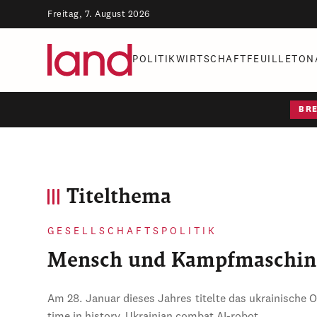
Freitag, 7. August 2026
POLITIK
WIRTSCHAFT
FEUILLETON
BR
Titelthema
GESELLSCHAFTSPOLITIK
Mensch und Kampfmaschin
Am 28. Januar dieses Jahres titelte das ukrainische 