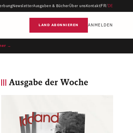
FR
/
DE
erbung
Newsletter
Ausgaben & Bücher
Über uns
Kontakt
ANMELDEN
LAND ABONNIEREN
ner →
Ausgabe der Woche