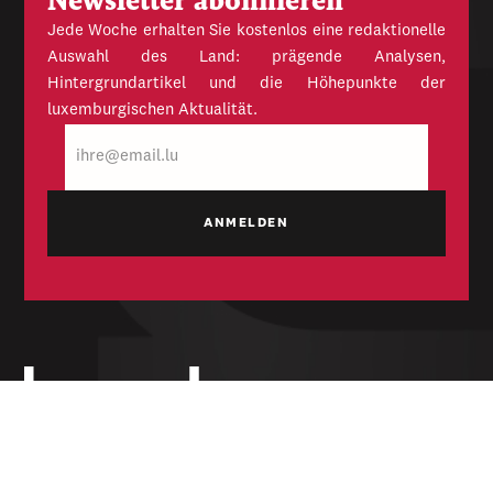
Newsletter abonnieren
Jede Woche erhalten Sie kostenlos eine redaktionelle
Auswahl des Land: prägende Analysen,
Hintergrundartikel und die Höhepunkte der
luxemburgischen Aktualität.
E-
Mail
Unabhängige Wochenzeitung für Politik,
Wirtschaft und Kultur des Großherzogtums