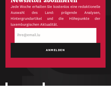
Newsletter abonnieren
Jede Woche erhalten Sie kostenlos eine redaktionelle
Auswahl des Land: prägende Analysen,
Hintergrundartikel und die Höhepunkte der
luxemburgischen Aktualität.
E-
Mail
Unabhängige Wochenzeitung für Politik,
Wirtschaft und Kultur des Großherzogtums