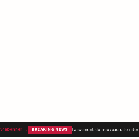
Lancement du nouveau site intern
'abonner →
BREAKING NEWS