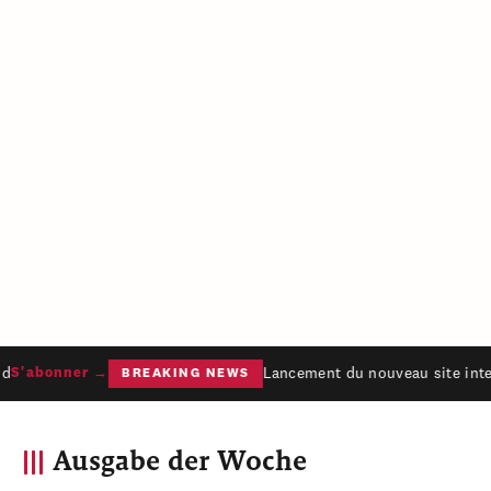
Lancement du nouveau site inter
S'abonner →
BREAKING NEWS
Ausgabe der Woche