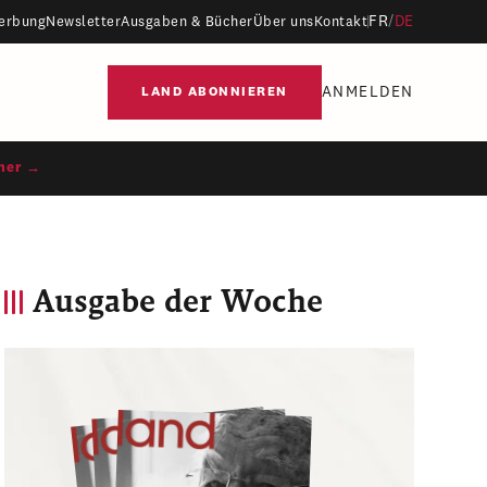
FR
/
DE
erbung
Newsletter
Ausgaben & Bücher
Über uns
Kontakt
ANMELDEN
LAND ABONNIEREN
ner →
Ausgabe der Woche