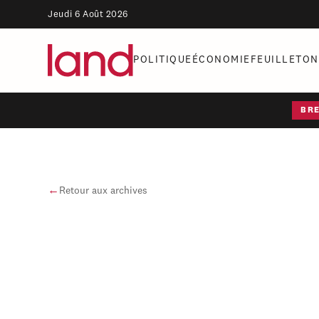
Jeudi 6 Août 2026
POLITIQUE
ÉCONOMIE
FEUILLETON
BR
←
Retour aux archives