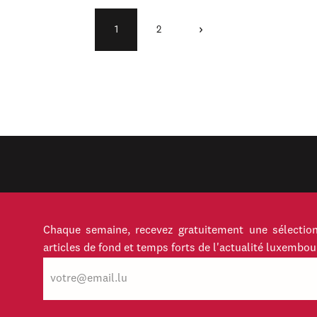
›
1
2
Chaque semaine, recevez gratuitement une sélection
articles de fond et temps forts de l'actualité luxembou
E-
mail