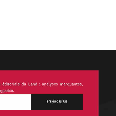
 éditoriale du Land : analyses marquantes,
rgeoise.