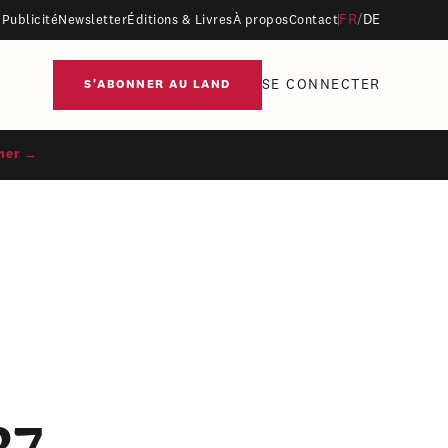
FR
/
DE
Publicité
Newsletter
Éditions & Livres
À propos
Contact
SE CONNECTER
S'ABONNER AU LAND
ner →
27