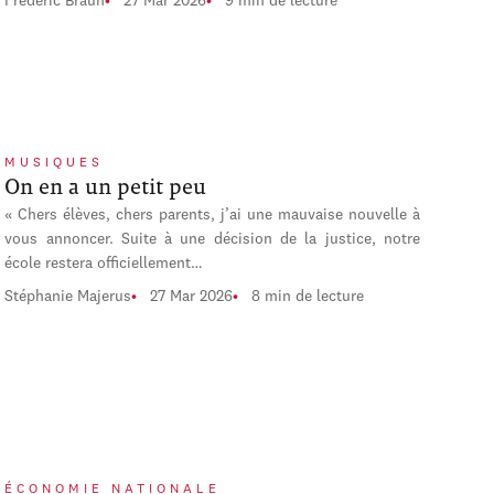
Frédéric Braun
27 Mar 2026
9 min de lecture
MUSIQUES
On en a un petit peu
« Chers élèves, chers parents, j’ai une mauvaise nouvelle à
vous annoncer. Suite à une décision de la justice, notre
école restera officiellement…
Stéphanie Majerus
27 Mar 2026
8 min de lecture
ÉCONOMIE NATIONALE