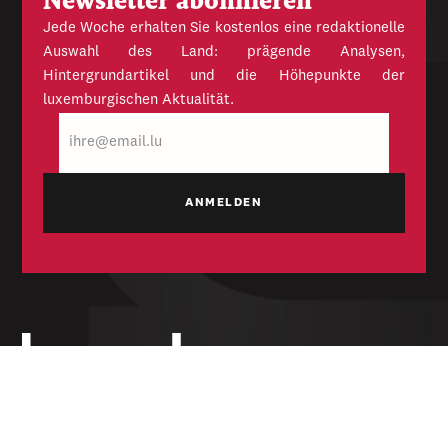
Newsletter abonnieren
Jede Woche erhalten Sie kostenlos eine redaktionelle
Auswahl des Land: prägende Analysen,
Hintergrundartikel und die Höhepunkte der
luxemburgischen Aktualität.
E-
Mail
Unabhängige Wochenzeitung für Politik,
Wirtschaft und Kultur des Großherzogtums