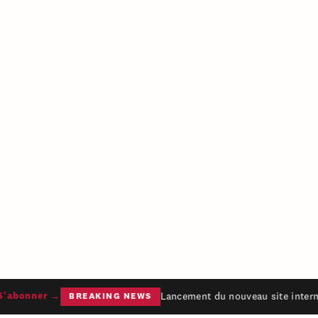
Lancement du nouveau site interne
'abonner →
BREAKING NEWS