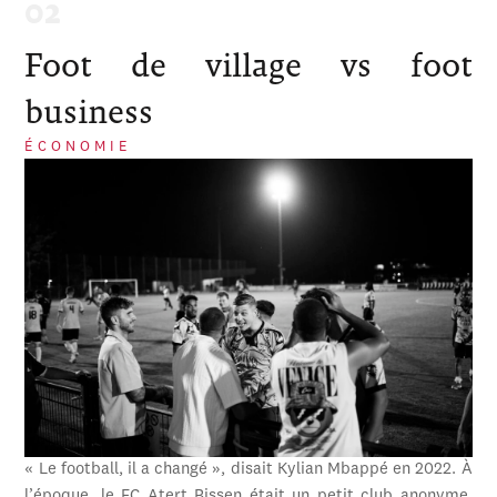
Foot de village vs foot
business
ÉCONOMIE
« Le football, il a changé », disait Kylian Mbappé en 2022. À
l’époque, le FC Atert Bissen était un petit club anonyme,