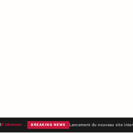
Lancement du nouveau site intern
'abonner →
BREAKING NEWS