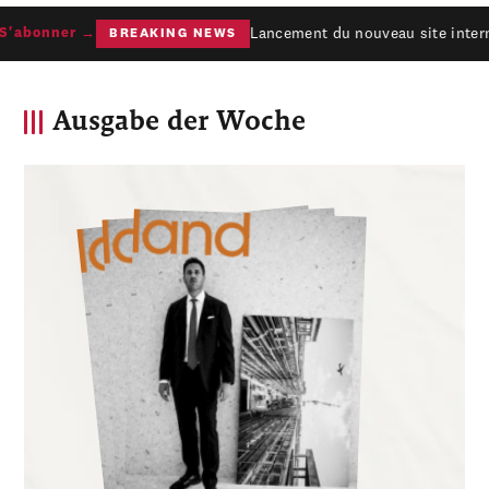
Lancement du nouveau site interne
abonner →
BREAKING NEWS
Ausgabe der Woche