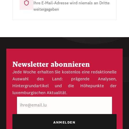
Ihre E-Mail-Adresse wird niemals an Dritte
weitergegeben
Newsletter abonnieren
Jede Woche erhalten Sie kostenlos eine redaktionelle
Auswahl des Land: prägende Analysen,
Hintergrundartikel und die Höhepunkte der
luxemburgischen Aktualität.
E-
Mail