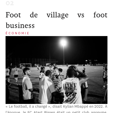
Foot de village vs foot
business
ÉCONOMIE
« Le football, il a changé », disait Kylian Mbappé en 2022. À
l’époque, le FC Atert Bissen était un petit club anonyme,