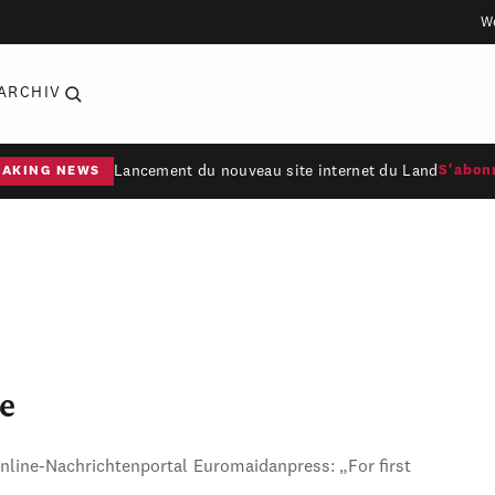
W
ARCHIV
Lancement du nouveau site internet du Land
S'abon
EAKING NEWS
e
Online-Nachrichtenportal Euromaidanpress: „For first