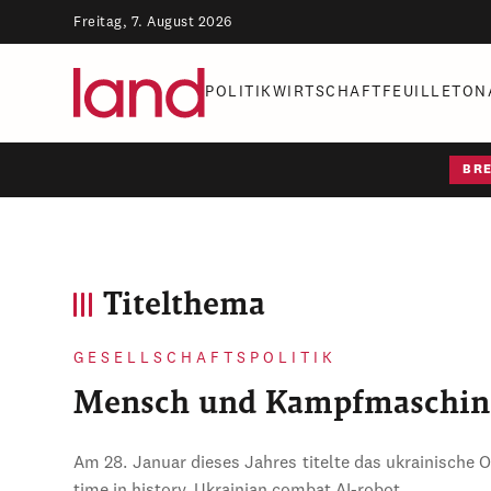
Freitag, 7. August 2026
POLITIK
WIRTSCHAFT
FEUILLETON
BR
Titelthema
GESELLSCHAFTSPOLITIK
Mensch und Kampfmaschin
Am 28. Januar dieses Jahres titelte das ukrainische 