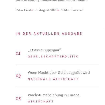
time in history, Ukrainian combat AI-robot…
Peter Feist
6. August 2026
9 Min. Lesezeit
IN DER AKTUELLEN AUSGABE
„Et ass e Supergau“
GESELLSCHAFTSPOLITIK
Wenn Macht über Geld ausgeübt wird
NATIONALE WIRTSCHAFT
Wachstumsbelebung in Europa
WIRTSCHAFT