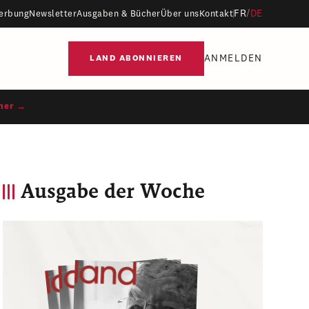
FR
/
DE
erbung
Newsletter
Ausgaben & Bücher
Über uns
Kontakt
ANMELDEN
LAND ABONNIEREN
ner →
Ausgabe der Woche