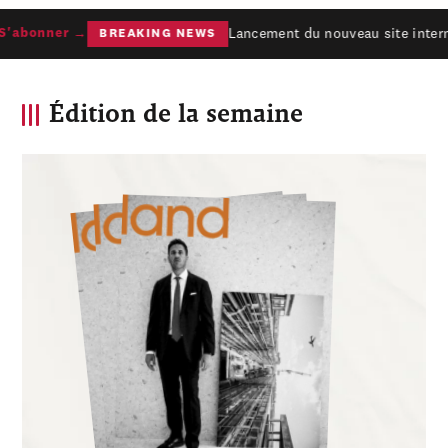
Lancement du nouveau site interne
abonner →
BREAKING NEWS
Édition de la semaine