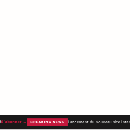
Lancement du nouveau site intern
'abonner →
BREAKING NEWS