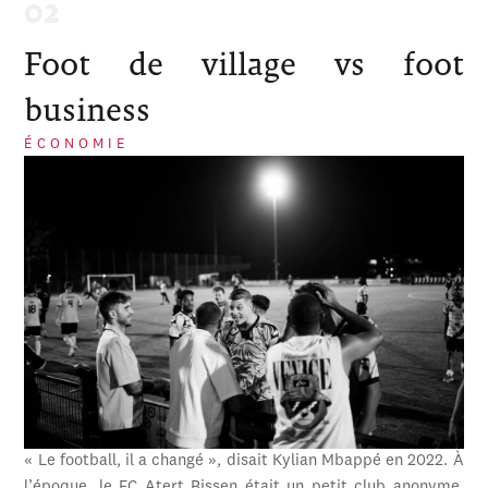
Foot de village vs foot
business
ÉCONOMIE
« Le football, il a changé », disait Kylian Mbappé en 2022. À
l’époque, le FC Atert Bissen était un petit club anonyme,