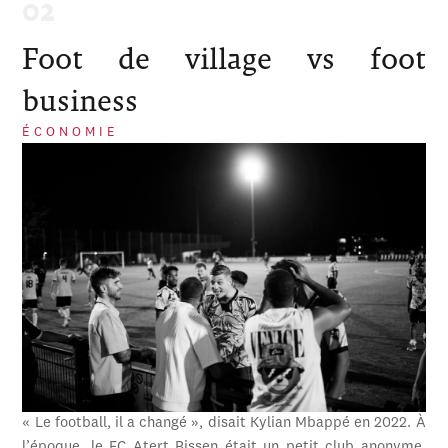
Foot de village vs foot
business
ÉCONOMIE
« Le football, il a changé », disait Kylian Mbappé en 2022. À
l’époque, le FC Atert Bissen était un petit club anonyme,