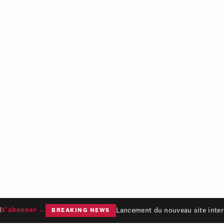
Lancement du nouveau site intern
'abonner →
BREAKING NEWS