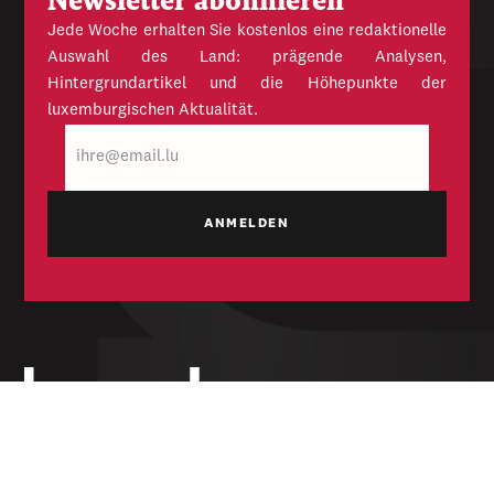
Newsletter abonnieren
Jede Woche erhalten Sie kostenlos eine redaktionelle
Auswahl des Land: prägende Analysen,
Hintergrundartikel und die Höhepunkte der
luxemburgischen Aktualität.
E-
Mail
Unabhängige Wochenzeitung für Politik,
Wirtschaft und Kultur des Großherzogtums