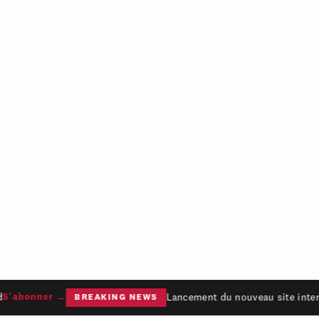
Lancement du nouveau site intern
'abonner →
BREAKING NEWS