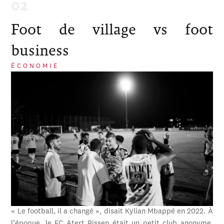
Foot de village vs foot
business
ÉCONOMIE
« Le football, il a changé », disait Kylian Mbappé en 2022. À
l’époque, le FC Atert Bissen était un petit club anonyme,