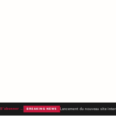
Lancement du nouveau site intern
'abonner →
BREAKING NEWS