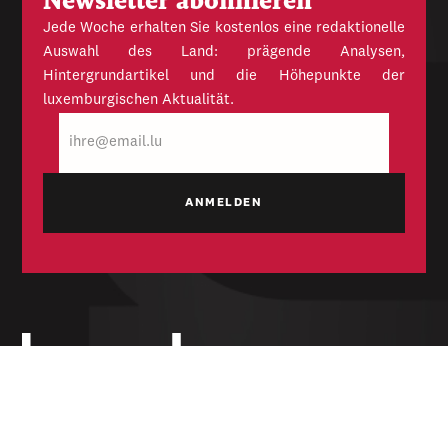
Newsletter abonnieren
Jede Woche erhalten Sie kostenlos eine redaktionelle
Auswahl des Land: prägende Analysen,
Hintergrundartikel und die Höhepunkte der
luxemburgischen Aktualität.
E-
Mail
Unabhängige Wochenzeitung für Politik,
Wirtschaft und Kultur des Großherzogtums