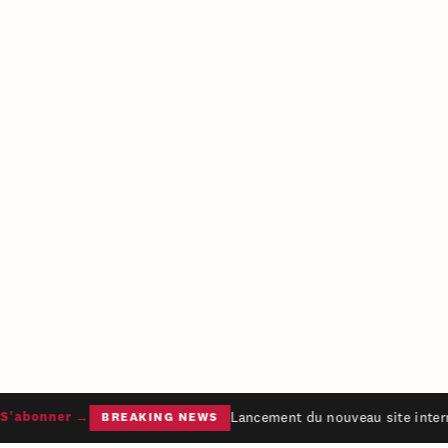
Lancement du nouveau site intern
'abonner →
BREAKING NEWS