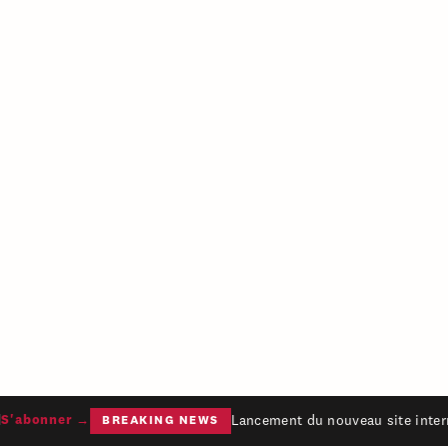
Lancement du nouveau site intern
'abonner →
BREAKING NEWS