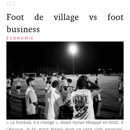
Foot de village vs foot
business
ÉCONOMIE
« Le football, il a changé », disait Kylian Mbappé en 2022. À
l’époque, le FC Atert Bissen était un petit club anonyme,