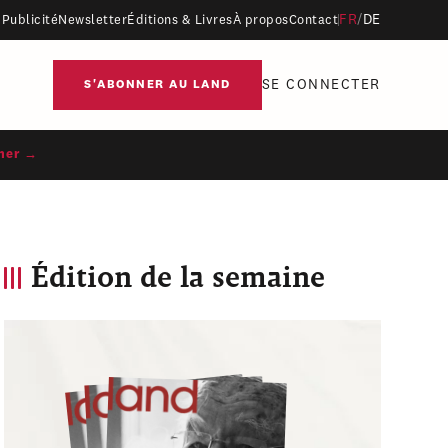
FR
/
DE
Publicité
Newsletter
Éditions & Livres
À propos
Contact
SE CONNECTER
S'ABONNER AU LAND
ner →
Édition de la semaine