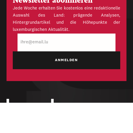
Newsletter abonnieren
Jede Woche erhalten Sie kostenlos eine redaktionelle
Auswahl des Land: prägende Analysen,
Hintergrundartikel und die Höhepunkte der
luxemburgischen Aktualität.
E-
Mail
Unabhängige Wochenzeitung für Politik,
Wirtschaft und Kultur des Großherzogtums