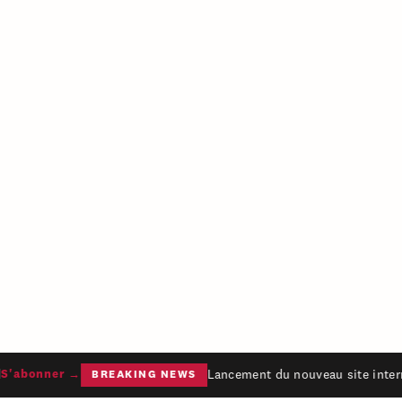
Lancement du nouveau site intern
'abonner →
BREAKING NEWS