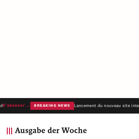
Lancement du nouveau site inter
S'abonner →
BREAKING NEWS
Ausgabe der Woche