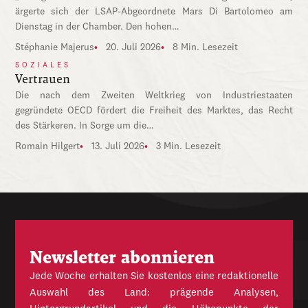
ärgerte sich der LSAP-Abgeordnete Mars Di Bartolomeo am
Dienstag in der Chamber. Den hohen…
Stéphanie Majerus
20. Juli 2026
8 Min. Lesezeit
SOZIALES
Vertrauen
Die nach dem Zweiten Weltkrieg von Industriestaaten
gegründete OECD fördert die Freiheit des Marktes, das Recht
des Stärkeren. In Sorge um die…
Romain Hilgert
13. Juli 2026
3 Min. Lesezeit
Newsletter abonnieren
Jede Woche erhalten Sie kostenlos eine redaktionelle
Auswahl des Land: prägende Analysen,