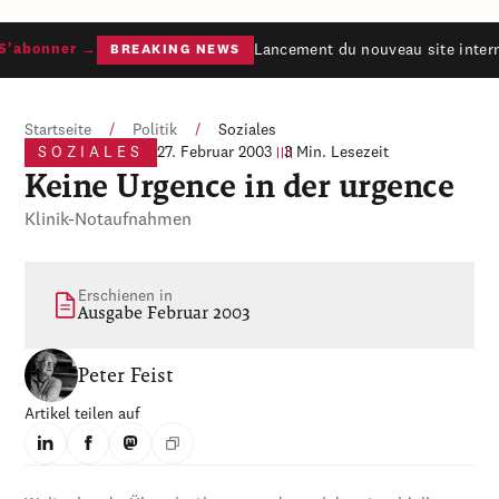
Lancement du nouveau site intern
'abonner →
BREAKING NEWS
Startseite
/
Politik
/
Soziales
SOZIALES
27. Februar 2003
3 Min. Lesezeit
Keine Urgence in der urgence
Klinik-Notaufnahmen
Erschienen in
Ausgabe Februar 2003
Peter Feist
Artikel teilen auf