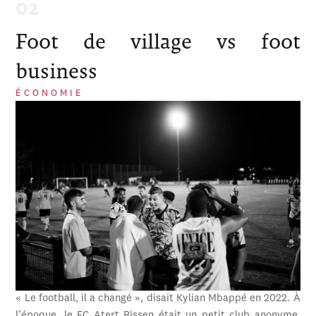
Foot de village vs foot
business
ÉCONOMIE
« Le football, il a changé », disait Kylian Mbappé en 2022. À
l’époque, le FC Atert Bissen était un petit club anonyme,