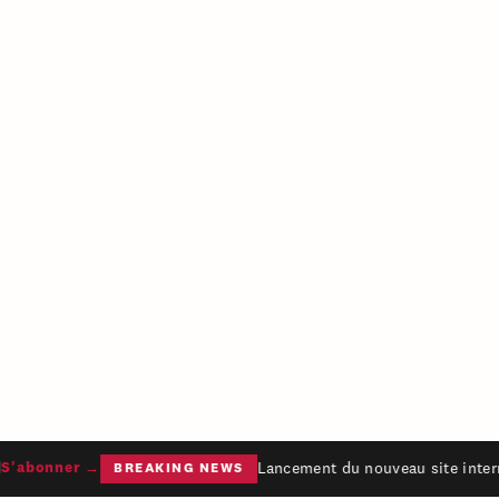
Lancement du nouveau site intern
'abonner →
BREAKING NEWS