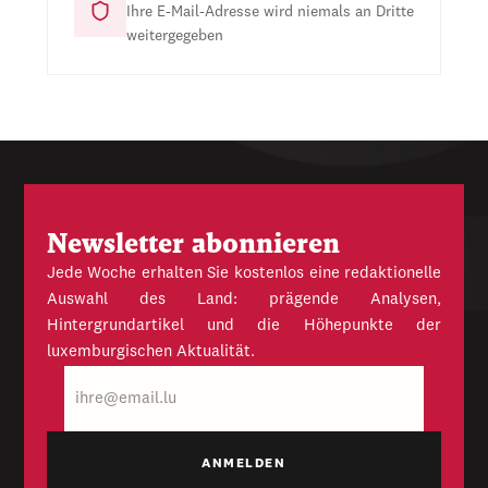
Ihre E-Mail-Adresse wird niemals an Dritte
weitergegeben
Newsletter abonnieren
Jede Woche erhalten Sie kostenlos eine redaktionelle
Auswahl des Land: prägende Analysen,
Hintergrundartikel und die Höhepunkte der
luxemburgischen Aktualität.
E-
Mail