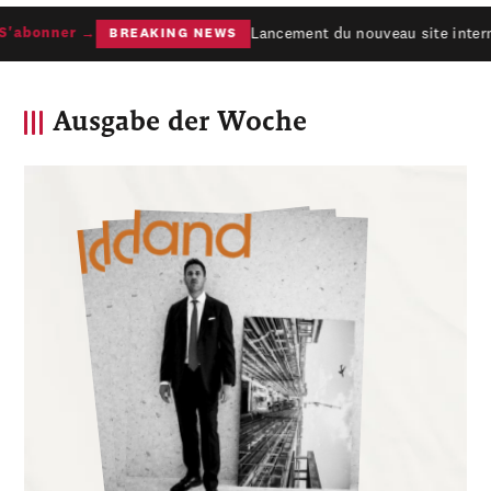
Lancement du nouveau site interne
'abonner →
BREAKING NEWS
Ausgabe der Woche