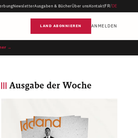
FR
/
DE
erbung
Newsletter
Ausgaben & Bücher
Über uns
Kontakt
ANMELDEN
LAND ABONNIEREN
ner →
Ausgabe der Woche