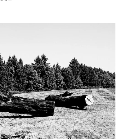
schen…