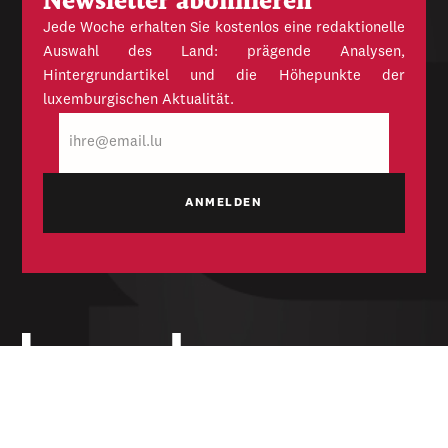
Newsletter abonnieren
Jede Woche erhalten Sie kostenlos eine redaktionelle
Auswahl des Land: prägende Analysen,
Hintergrundartikel und die Höhepunkte der
luxemburgischen Aktualität.
E-
Mail
Unabhängige Wochenzeitung für Politik,
Wirtschaft und Kultur des Großherzogtums