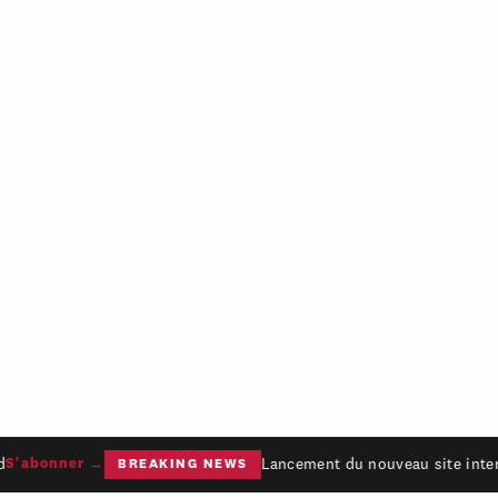
Lancement du nouveau site intern
S'abonner →
BREAKING NEWS