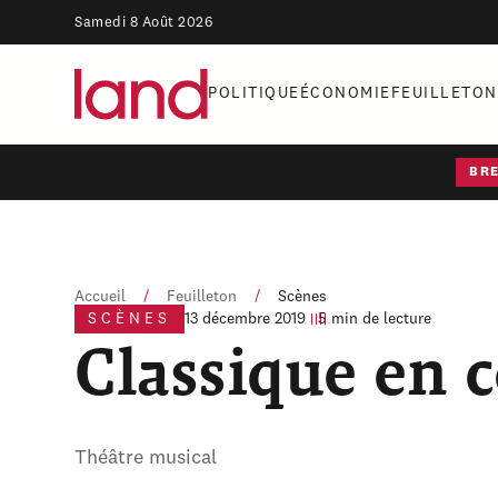
Samedi 8 Août 2026
POLITIQUE
ÉCONOMIE
FEUILLETON
BR
Accueil
/
Feuilleton
/
Scènes
SCÈNES
13 décembre 2019
5 min de lecture
Classique en c
Théâtre musical