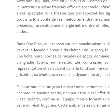
Avec son Ruy Blas, créé en juin 2019 au Château de 
le metteur en scène français offre un spectacle infusé
à ses spectateurs le frisson que transportent les l
tout à la fois conte de fée, mélodrame, drame romant
présence, rassemble une énergie entre ordre et folie,
codes.
Dans Ruy Blas, tout repose sur des anachronismes. À 
devant la façade d’époque du château de Grignan, là 
une boîte noire, bornée de rangées de spots, dominée 
un gradin (plein) en ferraille. Les contrastes c
représentation et se suivent dans le fond comme dans
grisant et ça n’entiche en rien à la dynamique originel
Et pourtant c’est un gros bateau : onze personnes au
néanmoins aucune scorie, rien pour troubler l’effet d
– est parfaite, comme si l’équipe choisie formait un
celle du récit hugolien. Cette ambiance est bien au 