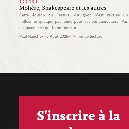
SCÈNES
Molière, Shakespeare et les autres
Cette édition du Festival d’Avignon s’est révélée un
millésime quelque peu tiède pour cet été caniculaire. Pas
de spectacles qui feront date, mais…
Paul Rauchs
6 Août 2026
7 min de lecture
S'inscrire à la