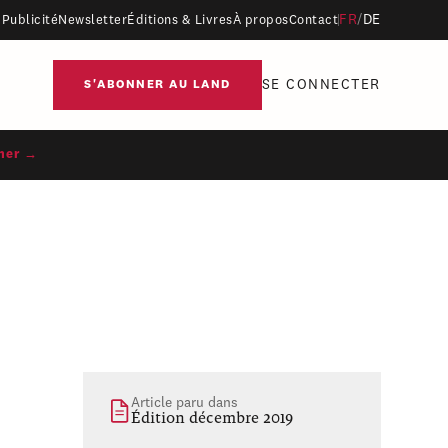
FR
/
DE
Publicité
Newsletter
Éditions & Livres
À propos
Contact
SE CONNECTER
S'ABONNER AU LAND
ner →
Article paru dans
Édition décembre 2019