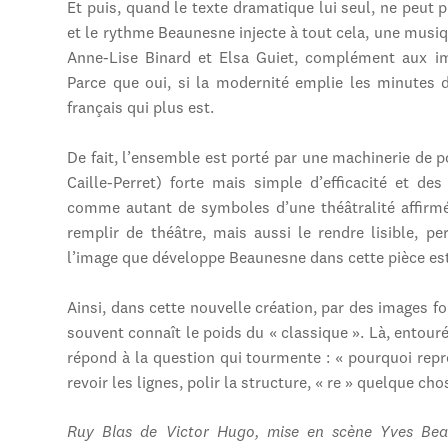
Et puis, quand le texte dramatique lui seul, ne peut 
et le rythme Beaunesne injecte à tout cela, une musi
Anne-Lise Binard et Elsa Guiet, complément aux i
Parce que oui, si la modernité emplie les minutes de
français qui plus est.
De fait, l’ensemble est porté par une machinerie de 
Caille-Perret) forte mais simple d’efficacité et d
comme autant de symboles d’une théâtralité affirmée
remplir de théâtre, mais aussi le rendre lisible, pe
l’image que développe Beaunesne dans cette pièce est 
Ainsi, dans cette nouvelle création, par des images f
souvent connaît le poids du « classique ». Là, entou
répond à la question qui tourmente : « pourquoi repr
revoir les lignes, polir la structure, « re » quelque chos
Ruy Blas de Victor Hugo, mise en scène Yves Beau