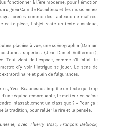
plus fonctionner à l’ère moderne, pour l’émotion
que signée Camille Rocailleux et les musiciennes
mages créées comme des tableaux de maîtres.
 cette pièce, l’objet reste un texte classique,
poulies placées à vue, une scénographie (Damien
es costumes superbes (Jean-Daniel Vuillermoz),
. Tout vient de l’espace, comme s’il fallait le
rmettre d’y voir l’intrigue se jouer. Le sens de
extraordinaire et plein de fulgurances.
ortes, Yves Beaunesne simplifie un texte qui trop
ré d’une équipe remarquable, le metteur en scène
endre inlassablement un classique ? » Pour ça :
e la tradition, pour rallier le rire et la pensée.
nesne, avec Thierry Bosc, François Deblock,