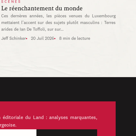
SCÈNES
Le réenchantement du monde
Ces dernères années, les pièces venues du Luxembourg
mettaient l’accent sur des sujets plutôt masculins : Terres
arides de Ian De Toffoli, sur sur…
Jeff Schinker
20 Juil 2026
8 min de lecture
 éditoriale du Land : analyses marquantes,
rgeoise.