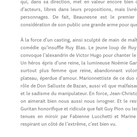
qui, dans sa direction, met en valeur encore bien 
d’acteurs, libres dans leurs propositions, mais livr
personnages. De fait, Beaunesne est le premier 
considération de son public une grande arme pour que
À la force d’un casting, ainsi sculpté de main de ma
comédie qu’insuffle Ruy Blas. Le jeune loup de Ruy
convoque l’alexandrin de Victor Hugo pour chanter le 
Un héros épris d’une reine, la lumineuse Noémie Gant
surtout plus femme que reine, abandonnant volon
plateau, éperdue d’amour. Marionnettiste de ce duo 
rôle de Don Salluste de Bazan, aussi vil que malfais
et le sadisme du manipulateur. En force, Jean-Chris
on aimerait bien nous aussi nous ivrogner. Et le res
Guritan honorifique et ridicule que fait Guy Pion ou l
tenues en miroir par Fabienne Lucchetti et Marine Sy
respirant un côté de l’extrême, c’est bien vu.