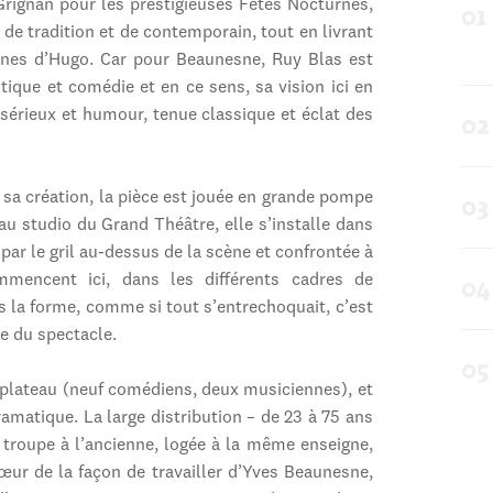
Grignan pour les prestigieuses Fêtes Nocturnes,
 de tradition et de contemporain, tout en livrant
ignes d’Hugo. Car pour Beaunesne, Ruy Blas est
ique et comédie et en ce sens, sa vision ici en
 sérieux et humour, tenue classique et éclat des
sa création, la pièce est jouée en grande pompe
au studio du Grand Théâtre, elle s’installe dans
par le gril au-dessus de la scène et confrontée à
ommencent ici, dans les différents cadres de
 la forme, comme si tout s’entrechoquait, c’est
le du spectacle.
 plateau (neuf comédiens, deux musiciennes), et
ramatique. La large distribution – de 23 à 75 ans
e troupe à l’ancienne, logée à la même enseigne,
cœur de la façon de travailler d’Yves Beaunesne,