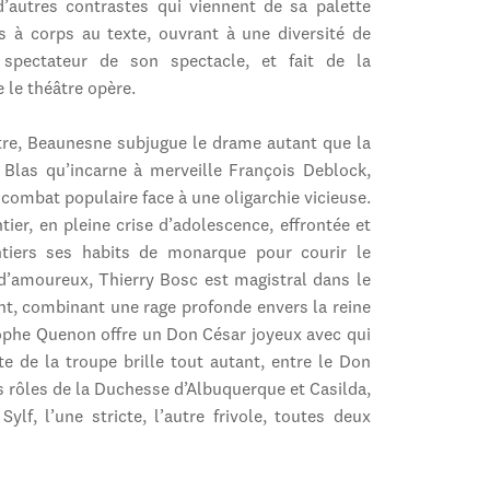
d’autres contrastes qui viennent de sa palette
és à corps au texte, ouvrant à une diversité de
spectateur de son spectacle, et fait de la
 le théâtre opère.
ître, Beaunesne subjugue le drame autant que la
 Blas qu’incarne à merveille François Deblock,
combat populaire face à une oligarchie vicieuse.
ier, en pleine crise d’adolescence, effrontée et
tiers ses habits de monarque pour courir le
d’amoureux, Thierry Bosc est magistral dans le
ant, combinant une rage profonde envers la reine
tophe Quenon offre un Don César joyeux avec qui
te de la troupe brille tout autant, entre le Don
es rôles de la Duchesse d’Albuquerque et Casilda,
lf, l’une stricte, l’autre frivole, toutes deux