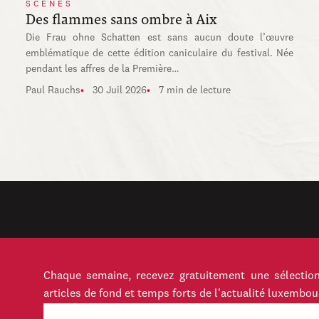
SCÈNES
Des flammes sans ombre à Aix
Die Frau ohne Schatten est sans aucun doute l’œuvre
emblématique de cette édition caniculaire du festival. Née
pendant les affres de la Première…
Paul Rauchs
30 Juil 2026
7 min de lecture
Chaque semaine, recevez gratuitement une sélection
articles de fond et temps forts de l'actualité luxembou
E-