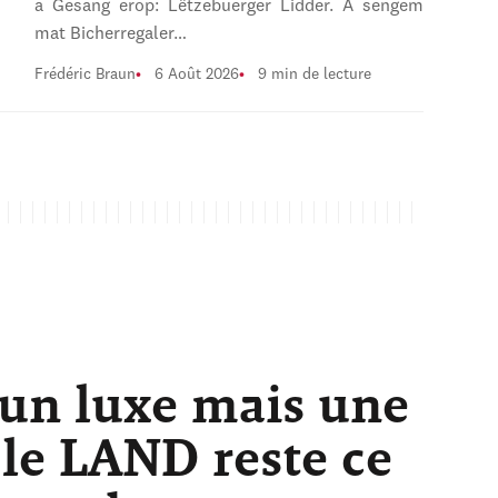
a Gesang erop: Lëtzebuerger Lidder. A sengem
mat Bicherregaler…
Frédéric Braun
6 Août 2026
9 min de lecture
 un luxe mais une
 le LAND reste ce