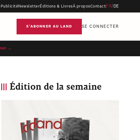
FR
/
DE
Publicité
Newsletter
Éditions & Livres
À propos
Contact
SE CONNECTER
S'ABONNER AU LAND
ner →
Édition de la semaine