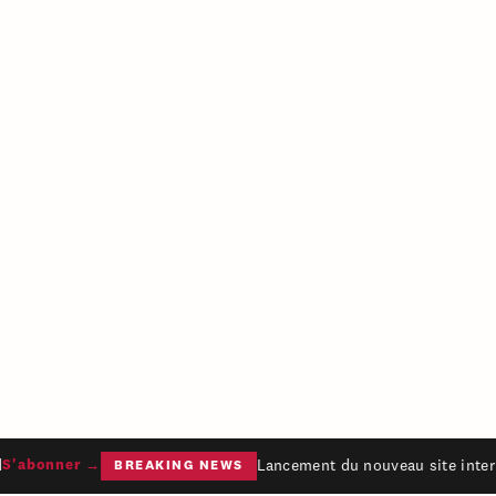
Lancement du nouveau site intern
'abonner →
BREAKING NEWS