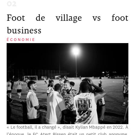
Foot de village vs foot
business
ÉCONOMIE
« Le football, il a changé », disait Kylian Mbappé en 2022. À
l’époque, le FC Atert Bissen était un petit club anonyme,