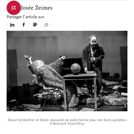
Josée Zeimes
JZ
Partager l'article sur
Raoul Schlechter et Denis Jousselin en plein forme pour ces huit saynètes
•
© Bohumil Kostohryz