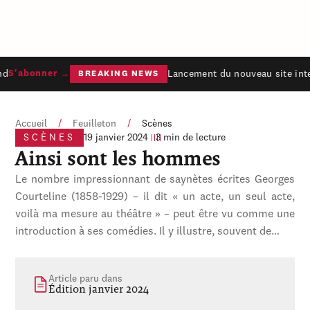
d
Lancement du nouveau site inte
S'abonner →
BREAKING NEWS
Accueil
/
Feuilleton
/
Scènes
SCÈNES
19 janvier 2024
3 min de lecture
Ainsi sont les hommes
Le nombre impressionnant de saynètes écrites Georges
Courteline (1858-1929) – il dit « un acte, un seul acte,
voilà ma mesure au théâtre » – peut être vu comme une
introduction à ses comédies. Il y illustre, souvent de…
Article paru dans
Édition janvier 2024