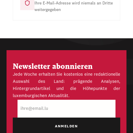
Ihre E-Mail-Adresse wird niemals an Dritte
weitergegeben
Newsletter abonnieren
Jede Woche erhalten Sie kostenlos eine redaktionelle
Auswahl des Land: prägende Analysen,
Hintergrundartikel und die Höhepunkte der
luxemburgischen Aktualität.
E-
Mail