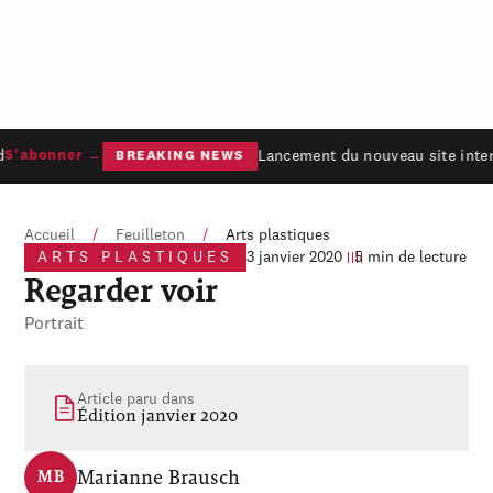
Lancement du nouveau site inter
S'abonner →
BREAKING NEWS
Accueil
/
Feuilleton
/
Arts plastiques
ARTS PLASTIQUES
3 janvier 2020
5 min de lecture
Regarder voir
Portrait
Article paru dans
Édition janvier 2020
Marianne Brausch
MB