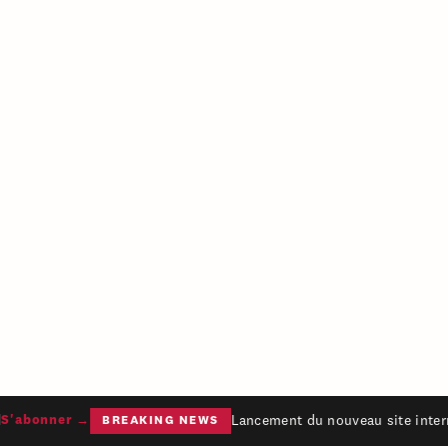
Lancement du nouveau site intern
'abonner →
BREAKING NEWS