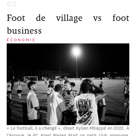
Foot de village vs foot
business
ÉCONOMIE
« Le football, il a changé », disait Kylian Mbappé en 2022. À
l’époque, le FC Atert Bissen était un petit club anonyme,