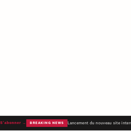
Lancement du nouveau site intern
'abonner →
BREAKING NEWS