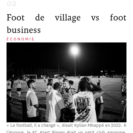
Foot de village vs foot
business
ÉCONOMIE
« Le football, il a changé », disait Kylian Mbappé en 2022. À
l’époque, le FC Atert Bissen était un petit club anonyme,