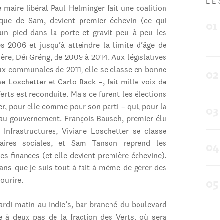
LE
le maire libéral Paul Helminger fait une coalition
ique de Sam, devient premier échevin (ce qui
 un pied dans la porte et gravit peu à peu les
s 2006 et jusqu’à atteindre la limite d’âge de
mère, Déi Gréng, de 2009 à 2014. Aux législatives
aux communales de 2011, elle se classe en bonne
e Loschetter et Carlo Back –, fait mille voix de
erts est reconduite. Mais ce furent les élections
er, pour elle comme pour son parti – qui, pour la
re au gouvernement. François Bausch, premier élu
Infrastructures, Viviane Loschetter se classe
aires sociales, et Sam Tanson reprend les
les finances (et elle devient première échevine).
 ans que je suis tout à fait à même de gérer des
ourire.
rdi matin au Indie’s, bar branché du boulevard
e à deux pas de la fraction des Verts, où sera