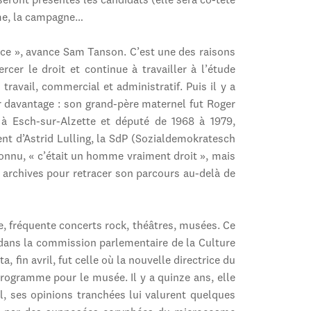
seront présentés les candidats (elle sera co-tête
mme, la campagne…
stice », avance Sam Tanson. C’est une des raisons
rcer le droit et continue à travailler à l’étude
 travail, commercial et administratif. Puis il y a
er davantage : son grand-père maternel fut Roger
 à Esch-sur-Alzette et député de 1968 à 1979,
dent d’Astrid Lulling, la SdP (Sozialdemokratesch
connu, « c’était un homme vraiment droit », mais
es archives pour retracer son parcours au-delà de
, fréquente concerts rock, théâtres, musées. Ce
r dans la commission parlementaire de la Culture
 fin avril, fut celle où la nouvelle directrice du
rogramme pour le musée. Il y a quinze ans, elle
al, ses opinions tranchées lui valurent quelques