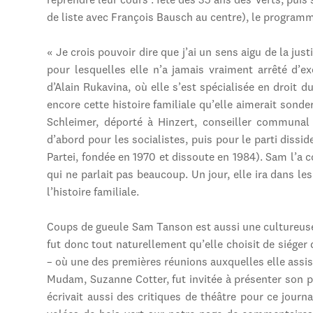
reprendre leur cours : fête des 35 ans des Verts, puis 
de liste avec François Bausch au centre), le progra
« Je crois pouvoir dire que j’ai un sens aigu de la ju
pour lesquelles elle n’a jamais vraiment arrêté d’exe
d’Alain Rukavina, où elle s’est spécialisée en droit du
encore cette histoire familiale qu’elle aimerait sond
Schleimer, déporté à Hinzert, conseiller communal
d’abord pour les socialistes, puis pour le parti dissi
Partei, fondée en 1970 et dissoute en 1984). Sam l’a 
qui ne parlait pas beaucoup. Un jour, elle ira dans l
l’histoire familiale.
Coups de gueule Sam Tanson est aussi une cultureuse
fut donc tout naturellement qu’elle choisit de siége
– où une des premières réunions auxquelles elle assista,
Mudam, Suzanne Cotter, fut invitée à présenter son p
écrivait aussi des critiques de théâtre pour ce journ