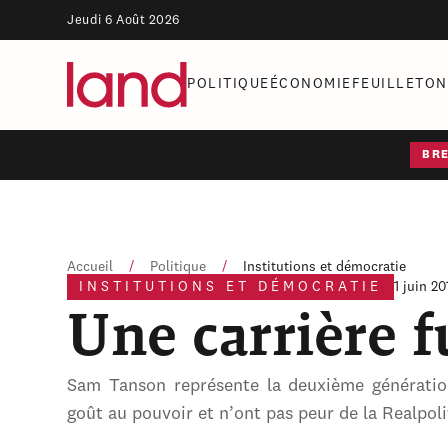
Jeudi 6 Août 2026
POLITIQUE
ÉCONOMIE
FEUILLETON
BR
Accueil
/
Politique
/
Institutions et démocratie
INSTITUTIONS ET DÉMOCRATIE
1 juin 20
Une carrière f
Sam Tanson représente la deuxième génération
goût au pouvoir et n’ont pas peur de la Realpolit