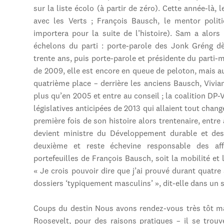
sur la liste écolo (à partir de zéro). Cette année-là, 
avec les Verts ; François Bausch, le mentor polit
importera pour la suite de l’histoire). Sam a alors
échelons du parti : porte-parole des Jonk Gréng dè
trente ans, puis porte-parole et présidente du parti-
de 2009, elle est encore en queue de peloton, mais 
quatrième place – derrière les anciens Bausch, Vivian
plus qu’en 2005 et entre au conseil ; la coalition DP-V
législatives anticipées de 2013 qui allaient tout chang
première fois de son histoire alors trentenaire, ent
devient ministre du Développement durable et des 
deuxième et reste échevine responsable des aff
portefeuilles de François Bausch, soit la mobilité et 
« Je crois pouvoir dire que j’ai prouvé durant quatre
dossiers ‘typiquement masculins’ », dit-elle dans un s
Coups du destin Nous avons rendez-vous très tôt ma
Roosevelt, pour des raisons pratiques – il se trouv