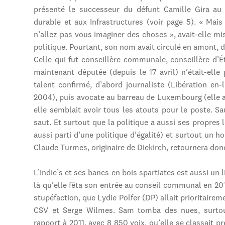
présenté le successeur du défunt Camille Gira au
durable et aux Infrastructures (voir page 5). « Mais
n’allez pas vous imaginer des choses », avait-elle mi
politique. Pourtant, son nom avait circulé en amont, d
Celle qui fut conseillère communale, conseillère d’Ét
maintenant députée (depuis le 17 avril) n’était-elle
talent confirmé, d’abord journaliste (Libération en
2004), puis avocate au barreau de Luxembourg (elle a 
elle semblait avoir tous les atouts pour le poste. Sau
saut. Et surtout que la politique a aussi ses propres l
aussi parti d’une politique d’égalité) et surtout un
Claude Turmes, originaire de Diekirch, retournera don
L’Indie’s et ses bancs en bois spartiates est aussi un
là qu’elle fêta son entrée au conseil communal en 2011
stupéfaction, que Lydie Polfer (DP) allait prioritaire
CSV et Serge Wilmes. Sam tomba des nues, surtout
rapport à 2011, avec 8 850 voix, qu’elle se classait p