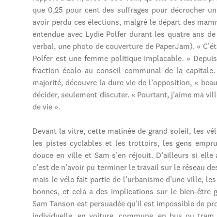
que 0,25 pour cent des suffrages pour décrocher un
avoir perdu ces élections, malgré le départ des mamm
entendue avec Lydie Polfer durant les quatre ans de
verbal, une photo de couverture de PaperJam). « C’éta
Polfer est une femme politique implacable. » Depui
fraction écolo au conseil communal de la capitale. 
majorité, découvre la dure vie de l’opposition, « be
décider, seulement discuter. « Pourtant, j’aime ma vill
de vie ».
Devant la vitre, cette matinée de grand soleil, les v
les pistes cyclables et les trottoirs, les gens emp
douce en ville et Sam s’en réjouit. D’ailleurs si ell
c’est de n’avoir pu terminer le travail sur le réseau de
mais le vélo fait partie de l’urbanisme d’une ville, le
bonnes, et cela a des implications sur le bien-être gl
Sam Tanson est persuadée qu’il est impossible de p
individuelle, en voiture, commune, en bus ou tram