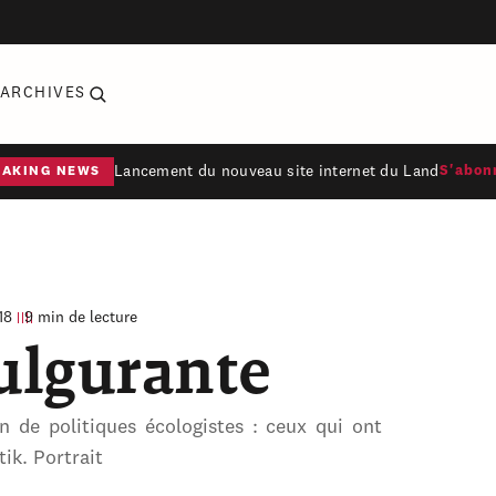
ARCHIVES
Lancement du nouveau site internet du Land
S'abon
EAKING NEWS
18
9 min de lecture
ulgurante
 de politiques écologistes : ceux qui ont
ik. Portrait