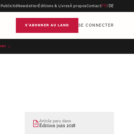
FR
/
DE
Publicité
Newsletter
Éditions & Livres
À propos
Contact
SE CONNECTER
S'ABONNER AU LAND
ner →
Article paru dans
Édition juin 2018