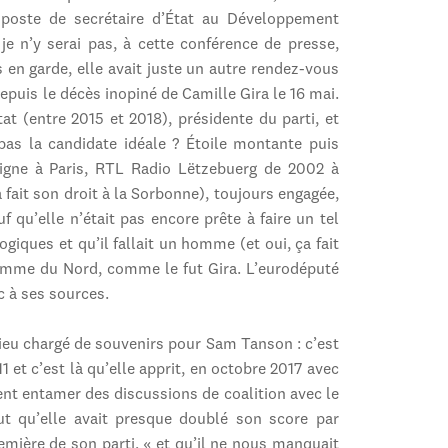
 poste de secrétaire d’État au Développement
 je n’y serai pas, à cette conférence de presse,
s en garde, elle avait juste un autre rendez-vous
epuis le décès inopiné de Camille Gira le 16 mai.
at (entre 2015 et 2018), présidente du parti, et
 pas la candidate idéale ? Étoile montante puis
-ligne à Paris, RTL Radio Lëtzebuerg de 2002 à
fait son droit à la Sorbonne), toujours engagée,
f qu’elle n’était pas encore prête à faire un tel
ogiques et qu’il fallait un homme (et oui, ça fait
 homme du Nord, comme le fut Gira. L’eurodéputé
c à ses sources.
 lieu chargé de souvenirs pour Sam Tanson : c’est
 et c’est là qu’elle apprit, en octobre 2017 avec
ment entamer des discussions de coalition avec le
 qu’elle avait presque doublé son score par
remière de son parti, « et qu’il ne nous manquait