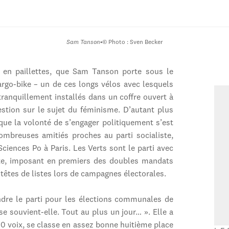
Sam Tanson
•
© Photo : Sven Becker
t en paillettes, que Sam Tanson porte sous le
rgo-bike – un de ces longs vélos avec lesquels
 tranquillement installés dans un coffre ouvert à
stion sur le sujet du féminisme. D’autant plus
ue la volonté de s’engager politiquement s’est
nombreuses amitiés proches au parti socialiste,
ciences Po à Paris. Les Verts sont le parti avec
iste, imposant en premiers des doubles mandats
êtes de listes lors de campagnes électorales.
ndre le parti pour les élections communales de
se souvient-elle. Tout au plus un jour… ». Elle a
00 voix, se classe en assez bonne huitième place