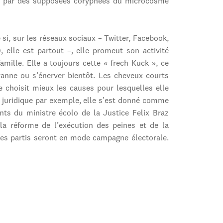
es par des supposées coryphées du microcosme
 si, sur les réseaux sociaux – Twitter, Facebook,
 elle est partout –, elle promeut son activité
famille. Elle a toujours cette « frech Kuck », ce
 vanne ou s’énerver bientôt. Les cheveux courts
 choisit mieux les causes pour lesquelles elle
n juridique par exemple, elle s’est donné comme
ants du ministre écolo de la Justice Felix Braz
, la réforme de l’exécution des peines et de la
 les partis seront en mode campagne électorale.