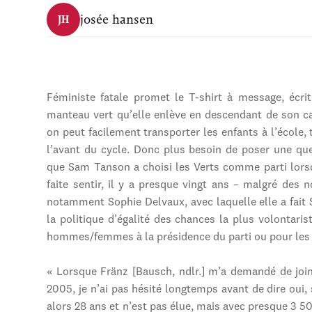
josée hansen
JH
Féministe fatale promet le T-shirt à message, écri
manteau vert qu’elle enlève en descendant de son ca
on peut facilement transporter les enfants à l’école,
l’avant du cycle. Donc plus besoin de poser une que
que Sam Tanson a choisi les Verts comme parti lorsq
faite sentir, il y a presque vingt ans – malgré des 
notamment Sophie Delvaux, avec laquelle elle a fait S
la politique d’égalité des chances la plus volontar
hommes/femmes à la présidence du parti ou pour les t
« Lorsque Fränz [Bausch, ndlr.] m’a demandé de joi
2005, je n’ai pas hésité longtemps avant de dire oui, 
alors 28 ans et n’est pas élue, mais avec presque 3 5