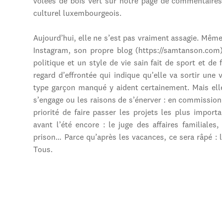
volées de bois vert sur notre page de commentair
culturel luxembourgeois.
Aujourd’hui, elle ne s’est pas vraiment assagie. Même
Instagram, son propre blog (https://samtanson.com),
politique et un style de vie sain fait de sport et de 
regard d’effrontée qui indique qu’elle va sortir une
type garçon manqué y aident certainement. Mais elle
s’engage ou les raisons de s’énerver : en commissio
priorité de faire passer les projets les plus import
avant l’été encore : le juge des affaires familiales
prison… Parce qu’après les vacances, ce sera râpé :
Tous.