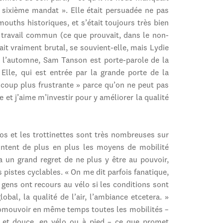
 sixième mandat ». Elle était persuadée ne pas
ouths historiques, et s’était toujours très bien
 travail commun (ce que prouvait, dans le non-
it vraiment brutal, se souvient-elle, mais Lydie
s l’automne, Sam Tanson est porte-parole de la
Elle, qui est entrée par la grande porte de la
aucoup plus frustrante » parce qu’on ne peut pas
e et j’aime m’investir pour y améliorer la qualité
élos et les trottinettes sont très nombreuses sur
runtent de plus en plus les moyens de mobilité
e a un grand regret de ne plus y être au pouvoir,
s pistes cyclables. « On me dit parfois fanatique,
s gens ont recours au vélo si les conditions sont
obal, la qualité de l’air, l’ambiance etcetera. »
romouvoir en même temps toutes les mobilités –
, et douce, en vélo ou à pied – ce que promet