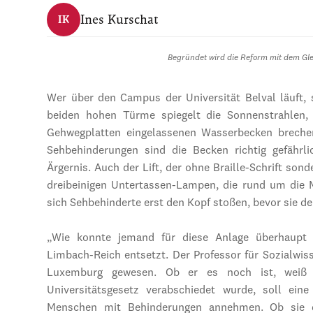
Ines Kurschat
IK
Begründet wird die Reform mit dem G
Wer über den Campus der Universität Belval läuft, s
beiden hohen Türme spiegelt die Sonnenstrahlen,
Gehwegplatten eingelassenen Wasserbecken breche
Sehbehinderungen sind die Becken richtig gefährli
Ärgernis. Auch der Lift, der ohne Braille-Schrift s
dreibeinigen Untertassen-Lampen, die rund um die 
sich Sehbehinderte erst den Kopf stoßen, bevor sie de
„Wie konnte jemand für diese Anlage überhaupt ei
Limbach-Reich entsetzt. Der Professor für Sozialwis
Luxemburg gewesen. Ob er es noch ist, weiß 
Universitätsgesetz verabschiedet wurde, soll ein
Menschen mit Behinderungen annehmen. Ob sie d