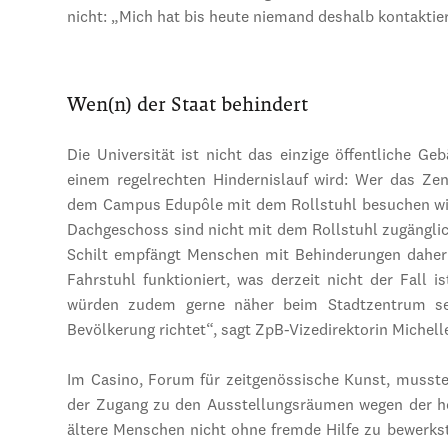
nicht: „Mich hat bis heute niemand deshalb kontaktier
Wen(n) der Staat behindert
Die Universität ist nicht das einzige öffentliche 
einem regelrechten Hindernislauf wird: Wer das Zen
dem Campus Edupôle mit dem Rollstuhl besuchen wil
Dachgeschoss sind nicht mit dem Rollstuhl zugängl
Schilt empfängt Menschen mit Behinderungen daher i
Fahrstuhl funktioniert, was derzeit nicht der Fall 
würden zudem gerne näher beim Stadtzentrum sei
Bevölkerung richtet“, sagt ZpB-Vizedirektorin Michelle
Im Casino, Forum für zeitgenössische Kunst, musste
der Zugang zu den Ausstellungsräumen wegen der ho
ältere Menschen nicht ohne fremde Hilfe zu bewerkste