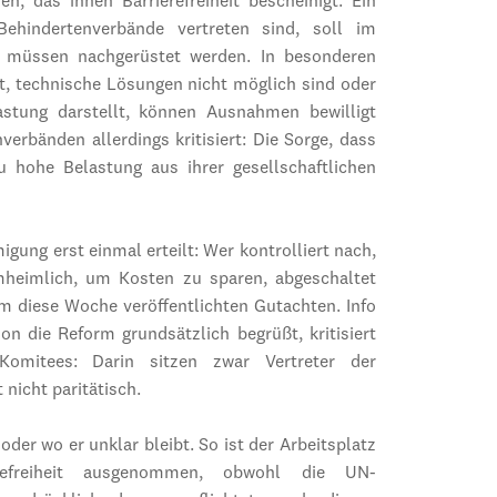
n, das ihnen Barrierefreiheit bescheinigt. Ein
Behindertenverbände vertreten sind, soll im
e müssen nachgerüstet werden. In besonderen
t, technische Lösungen nicht möglich sind oder
stung darstellt, können Ausnahmen bewilligt
rbänden allerdings kritisiert: Die Sorge, dass
u hohe Belastung aus ihrer gesellschaftlichen
igung erst einmal erteilt: Wer kontrolliert nach,
mheimlich, um Kosten zu sparen, abgeschaltet
m diese Woche veröffentlichten Gutachten. Info
on die Reform grundsätzlich begrüßt, kritisiert
mitees: Darin sitzen zwar Vertreter der
nicht paritätisch.
oder wo er unklar bleibt. So ist der Arbeitsplatz
erefreiheit ausgenommen, obwohl die UN-