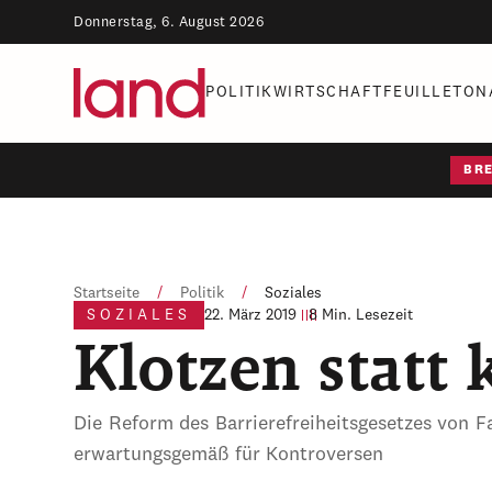
Donnerstag, 6. August 2026
POLITIK
WIRTSCHAFT
FEUILLETON
BR
Startseite
/
Politik
/
Soziales
SOZIALES
22. März 2019
8 Min. Lesezeit
Klotzen statt 
Die Reform des Barrierefreiheitsgesetzes von F
erwartungsgemäß für Kontroversen