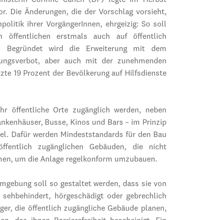
ministerin Corinne Cahen (DP) legte im Herbst
. Die Änderungen, die der Vorschlag vorsieht,
olitik ihrer VorgängerInnen, ehrgeizig: So soll
n öffentlichen erstmals auch auf öffentlich
n. Begründet wird die Erweiterung mit dem
rungsverbot, aber auch mit der zunehmenden
zte 19 Prozent der Bevölkerung auf Hilfsdienste
ehr öffentliche Orte zugänglich werden, neben
nkenhäuser, Busse, Kinos und Bars – im Prinzip
tel. Dafür werden Mindeststandards für den Bau
ffentlich zugänglichen Gebäuden, die nicht
mmen, um die Anlage regelkonform umzubauen.
 Umgebung soll so gestaltet werden, dass sie von
, sehbehindert, hörgeschädigt oder gebrechlich
er, die öffentlich zugängliche Gebäude planen,