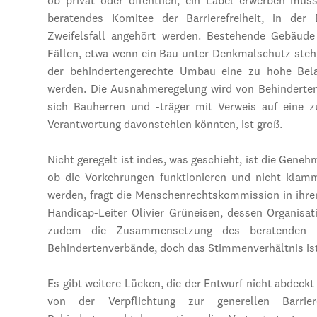
ob privat oder öffentlich, ein Label erwerben müsse
beratendes Komitee der Barrierefreiheit, in der 
Zweifelsfall angehört werden. Bestehende Gebäud
Fällen, etwa wenn ein Bau unter Denkmalschutz steh
der behindertengerechte Umbau eine zu hohe Bela
werden. Die Ausnahmeregelung wird von Behindertenve
sich Bauherren und -träger mit Verweis auf eine z
Verantwortung davonstehlen könnten, ist groß.
Nicht geregelt ist indes, was geschieht, ist die Genehm
ob die Vorkehrungen funktionieren und nicht klam
werden, fragt die Menschenrechtskommission in ihre
Handicap-Leiter Olivier Grüneisen, dessen Organisati
zudem die Zusammensetzung des beratenden Ko
Behindertenverbände, doch das Stimmenverhältnis ist 
Es gibt weitere Lücken, die der Entwurf nicht abdeckt 
von der Verpflichtung zur generellen Barri