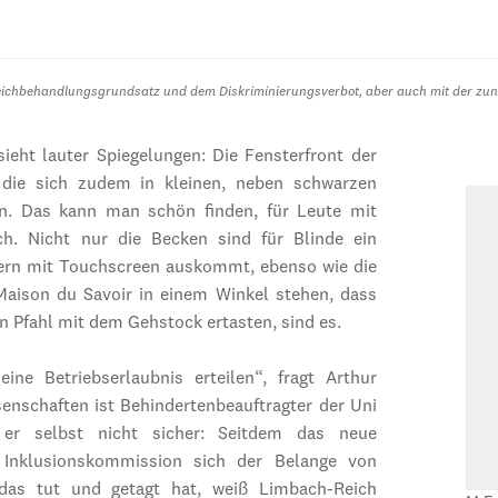
leichbehandlungsgrundsatz und dem Diskriminierungsverbot, aber auch mit der zu
ieht lauter Spiegelungen: Die Fensterfront der
 die sich zudem in kleinen, neben schwarzen
n. Das kann man schön finden, für Leute mit
ch. Nicht nur die Becken sind für Blinde ein
ondern mit Touchscreen auskommt, ebenso wie die
Maison du Savoir in einem Winkel stehen, dass
n Pfahl mit dem Gehstock ertasten, sind es.
ne Betriebserlaubnis erteilen“, fragt Arthur
senschaften ist Behindertenbeauftragter der Uni
er selbst nicht sicher: Seitdem das neue
e Inklusionskommission sich der Belange von
as tut und getagt hat, weiß Limbach-Reich