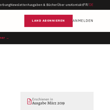
FR
/
DE
erbung
Newsletter
Ausgaben & Bücher
Über uns
Kontakt
ANMELDEN
LAND ABONNIEREN
ner →
Erschienen in
Ausgabe März 2019