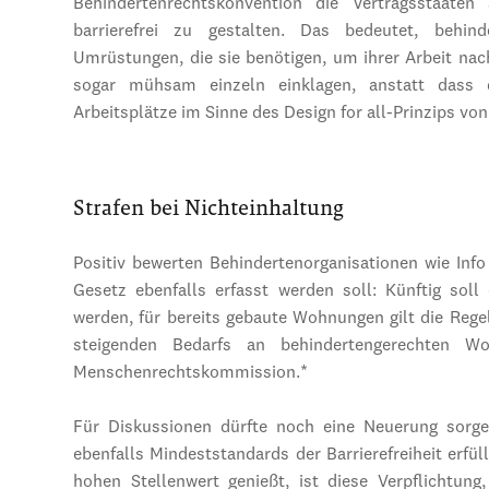
Behindertenrechtskonvention die Vertragsstaaten 
barrierefrei zu gestalten. Das bedeutet, behi
Umrüstungen, die sie benötigen, um ihrer Arbeit nac
sogar mühsam einzeln einklagen, anstatt dass di
Arbeitsplätze im Sinne des Design for all-Prinzips von
Strafen bei Nichteinhaltung
Positiv bewerten Behindertenorganisationen wie In
Gesetz ebenfalls erfasst werden soll: Künftig sol
werden, für bereits gebaute Wohnungen gilt die Rege
steigenden Bedarfs an behindertengerechten W
Menschenrechtskommission.*
Für Diskussionen dürfte noch eine Neuerung sorg
ebenfalls Mindeststandards der Barrierefreiheit erfü
hohen Stellenwert genießt, ist diese Verpflichtung,