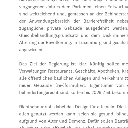
Barrierefreiheitsgesetzes; die zuständige Familien
vergangenen Jahres dem Parlament einen Entwurf vor
sind weitreichend und, gemessen an der Behindertenp
der Anwendungsbereich der Barrierefreiheit nebe
zugängliche private Gebäude ausgedehnt werde
Gleichbehandlungsgrundsatz und dem Diskriminie
Alterung der Bevölkerung. In Luxemburg sind geschät
angewiesen.
Das Ziel der Regierung ist klar: Künftig sollen m
Verwaltungen Restaurants, Geschäfte, Apotheken, Kra
alle öffentlichen baulichen Anlagen und Verkehrsmit
neuer Gebäude (re-)formuliert. Eigentümer von ö
behindertengerecht sind, sollen bis 2029 Zeit beko
Richtschnur soll dabei das Design für alle sein: Die
allen genutzt werden kann, seien sie gesund, blind
aufgrund von Alter und Demenz. Dafür sollen Bauträg