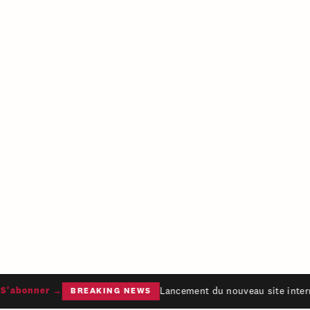
Lancement du nouveau site intern
'abonner →
BREAKING NEWS