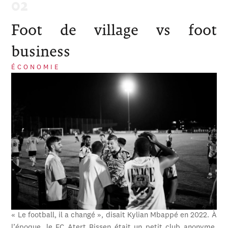
Foot de village vs foot
business
ÉCONOMIE
« Le football, il a changé », disait Kylian Mbappé en 2022. À
l’époque, le FC Atert Bissen était un petit club anonyme,