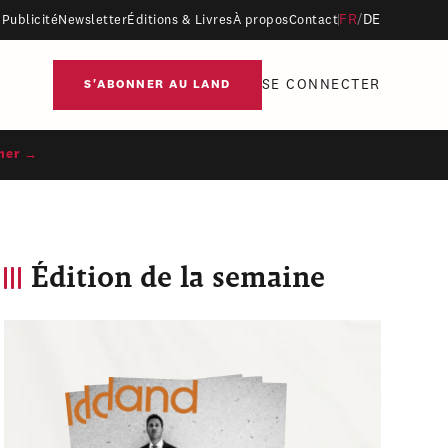
FR
/
DE
Publicité
Newsletter
Éditions & Livres
À propos
Contact
SE CONNECTER
S'ABONNER AU LAND
ner →
Édition de la semaine