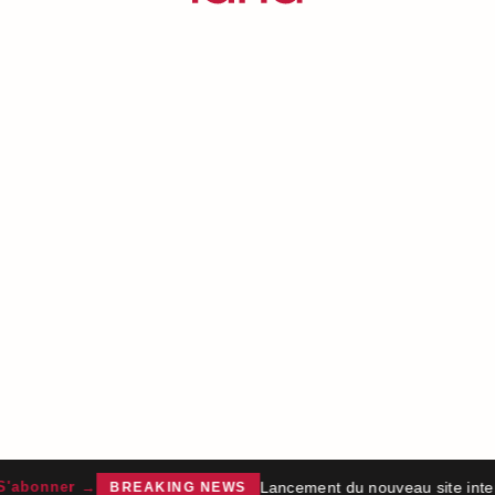
Lancement du nouveau site intern
abonner →
BREAKING NEWS