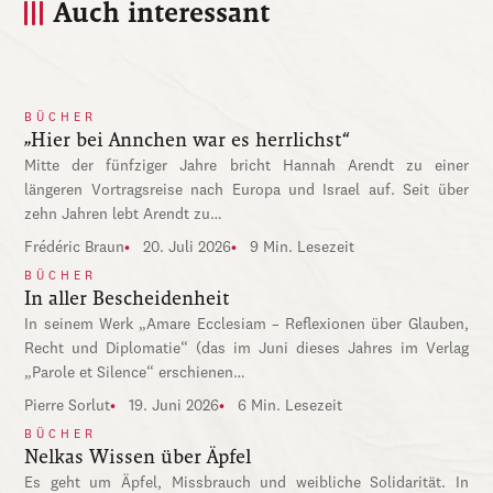
Auch interessant
BÜCHER
„Hier bei Annchen war es herrlichst“
Mitte der fünfziger Jahre bricht Hannah Arendt zu einer
längeren Vortragsreise nach Europa und Israel auf. Seit über
zehn Jahren lebt Arendt zu…
Frédéric Braun
20. Juli 2026
9 Min. Lesezeit
BÜCHER
In aller Bescheidenheit
In seinem Werk „Amare Ecclesiam – Reflexionen über Glauben,
Recht und Diplomatie“ (das im Juni dieses Jahres im Verlag
„Parole et Silence“ erschienen…
Pierre Sorlut
19. Juni 2026
6 Min. Lesezeit
BÜCHER
Nelkas Wissen über Äpfel
Es geht um Äpfel, Missbrauch und weibliche Solidarität. In