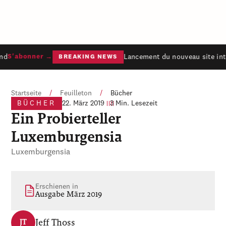
nd
Lancement du nouveau site inte
S'abonner →
BREAKING NEWS
Startseite
/
Feuilleton
/
Bücher
BÜCHER
22. März 2019
3 Min. Lesezeit
Ein Probierteller
Luxemburgensia
Luxemburgensia
Erschienen in
Ausgabe März 2019
Jeff Thoss
JT