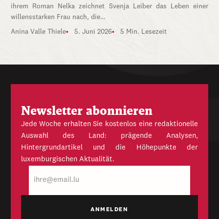
ihrem Roman Nelka zeichnet Svenja Leiber das Leben einer
willensstarken Frau nach, die…
Anina Valle Thiele
5. Juni 2026
5 Min. Lesezeit
Newsletter abonnieren
Jede Woche erhalten Sie kostenlos eine redaktionelle
Auswahl des Land: prägende Analysen,
Hintergrundartikel und die Höhepunkte der
luxemburgischen Aktualität.
E-
Mail