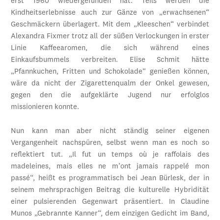
erst 1960 wiedergefunden hat. Teils werden die
Kindheitserlebnisse auch zur Gänze von „erwachsenen“
Geschmäckern überlagert. Mit dem „Kleeschen“ verbindet
Alexandra Fixmer trotz all der süßen Verlockungen in erster
Linie Kaffeearomen, die sich während eines
Einkaufsbummels verbreiten. Elise Schmit hätte
„Pfannkuchen, Fritten und Schokolade“ genießen können,
wäre da nicht der Zigarettenqualm der Onkel gewesen,
gegen den die aufgeklärte Jugend nur erfolglos
missionieren konnte.
Nun kann man aber nicht ständig seiner eigenen
Vergangenheit nachspüren, selbst wenn man es noch so
reflektiert tut. „Il fut un temps où je raffolais des
madeleines, mais elles ne m’ont jamais rappelé mon
passé“, heißt es programmatisch bei Jean Bürlesk, der in
seinem mehrsprachigen Beitrag die kulturelle Hybridität
einer pulsierenden Gegenwart präsentiert. In Claudine
Munos „Gebrannte Kanner“, dem einzigen Gedicht im Band,