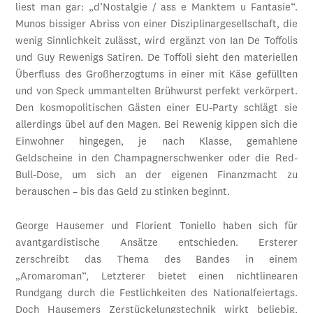
liest man gar: „d’Nostalgie / ass e Manktem u Fantasie“.
Munos bissiger Abriss von einer Disziplinargesellschaft, die
wenig Sinnlichkeit zulässt, wird ergänzt von Ian De Toffolis
und Guy Rewenigs Satiren. De Toffoli sieht den materiellen
Überfluss des Großherzogtums in einer mit Käse gefüllten
und von Speck ummantelten Brühwurst perfekt verkörpert.
Den kosmopolitischen Gästen einer EU-Party schlägt sie
allerdings übel auf den Magen. Bei Rewenig kippen sich die
Einwohner hingegen, je nach Klasse, gemahlene
Geldscheine in den Champagnerschwenker oder die Red-
Bull-Dose, um sich an der eigenen Finanzmacht zu
berauschen – bis das Geld zu stinken beginnt.
George Hausemer und Florient Toniello haben sich für
avantgardistische Ansätze entschieden. Ersterer
zerschreibt das Thema des Bandes in einem
„Aromaroman“, Letzterer bietet einen nichtlinearen
Rundgang durch die Festlichkeiten des Nationalfeiertags.
Doch Hausemers Zerstückelungstechnik wirkt beliebig,