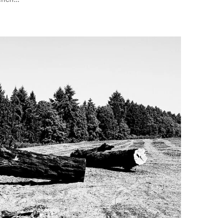
schen…