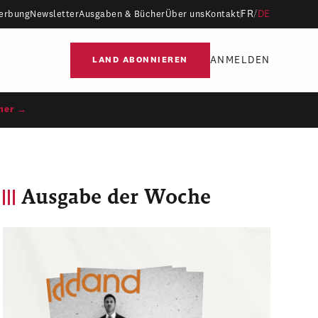
FR
/
DE
erbung
Newsletter
Ausgaben & Bücher
Über uns
Kontakt
ANMELDEN
LAND ABONNIEREN
ner →
Ausgabe der Woche